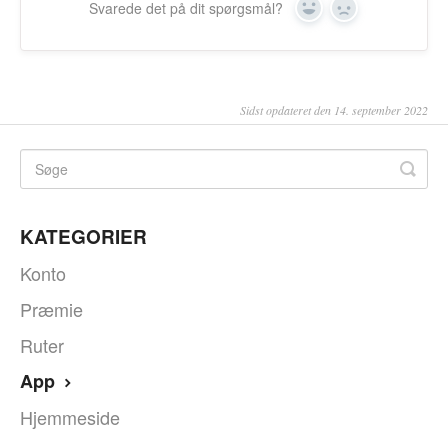
Svarede det på dit spørgsmål?
Ja
Nej
Sidst opdateret den 14. september 2022
KATEGORIER
Konto
Præmie
Ruter
App
Hjemmeside